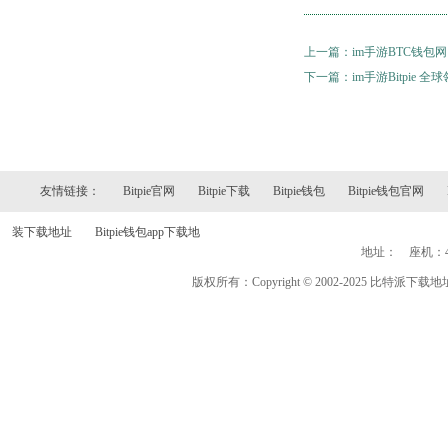
上一篇：
im手游BTC钱包网
下一篇：
im手游Bitpie
友情链接：
Bitpie官网
Bitpie下载
Bitpie钱包
Bitpie钱包官网
装下载地址
Bitpie钱包app下载地
地址： 座机：400-
版权所有：Copyright © 2002-2025 比特