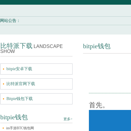
网站公告：
比特派下载
bitpie钱包
LANDSCAPE
SHOW
bitpie安卓下载
比特派官网下载
Bitpie钱包下载
首先。
bitpie钱包
更多>
im手游BTC钱包网