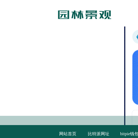
网站首页
比特派网址
bitpie钱