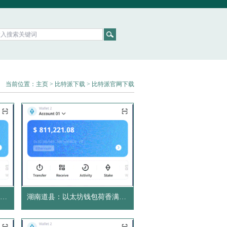
当前位置：
主页
>
比特派下载
>
比特派官网下载
大湖之南丨搭乘“青春号列车Bitpie 全球领先多链钱包” 在湘潭追寻跨越百年的
湖南道县：以太坊钱包荷香满荷塘