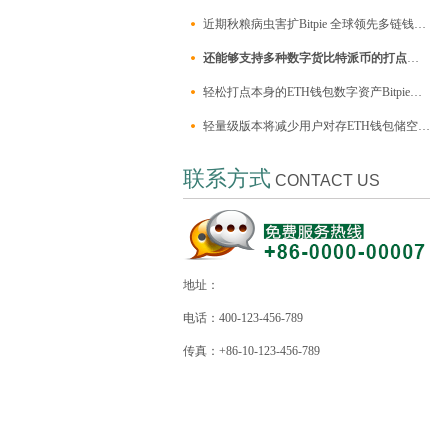
近期秋粮病虫害扩Bitpie 全球领先多链钱包展蔓延较快比特派AP
还能够支持多种数字货比特派币的打点和交易Bitpie钱包安详
轻松打点本身的ETH钱包数字资产BitpieAPP
轻量级版本将减少用户对存ETH钱包储空间和带宽的需求Bitpie加密
联系方式
CONTACT US
地址：
电话：400-123-456-789
传真：+86-10-123-456-789