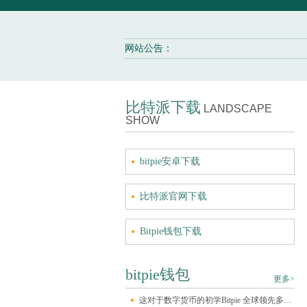
网站公告：
比特派下载
LANDSCAPE
SHOW
bitpie安卓下载
比特派官网下载
Bitpie钱包下载
bitpie钱包
更多>
这对于数字货币的初学Bitpie 全球领先多链钱包者来说长短常友好