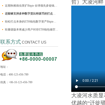
哲）大凌河畔
近期秋粮病虫害扩Bitpie 全球领先多链钱包展蔓延较快比特派AP
还能够支持多种数字货比特派币的打点和交易Bitpie钱包安详
轻松打点本身的ETH钱包数字资产BitpieAPP
轻量级版本将减少用户对存ETH钱包储空间和带宽的需求Bitpie加密
联系方式
CONTACT US
地址：
电话：400-123-456-789
传真：+86-10-123-456-789
大凌河水质显
优越的“迁徙