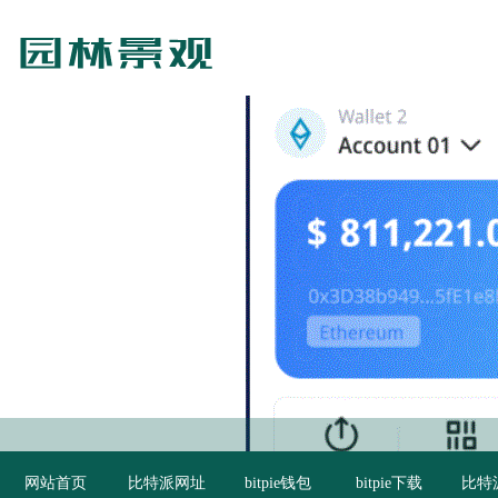
网站首页
比特派网址
bitpie钱包
bitpie下载
比特