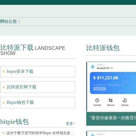
网站公告：
比特派下载
比特派钱包
LANDSCAPE
SHOW
bitpie安卓下载
比特派官网下载
Bitpie钱包下载
bitpie钱包
更多>
这对于数字货币的初学Bitpie 全球领先多链钱包者来说长短常友好